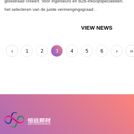
gloeidraad creëert. Voor ingenieurs en B2B-inkoopspecialisten,
het selecteren van de juiste vermengingsgraad...
VIEW NEWS
‹
1
2
3
4
5
6
›
››